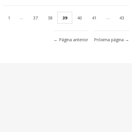
…
…
1
37
38
39
40
41
43
← Página anterior
Próxima página →