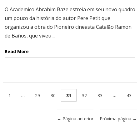
O Academico Abrahim Baze estreia em seu novo quadro
um pouco da história do autor Pere Petit que
organizou a obra do Pioneiro cineasta Catalão Ramon
de Baños, que viveu ...
Read More
…
…
1
29
30
31
32
33
43
← Página anterior
Próxima página →