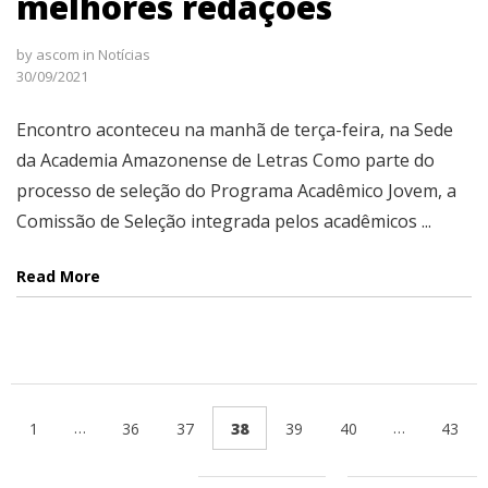
melhores redações
by
ascom
in
Notícias
30/09/2021
Encontro aconteceu na manhã de terça-feira, na Sede
da Academia Amazonense de Letras Como parte do
processo de seleção do Programa Acadêmico Jovem, a
Comissão de Seleção integrada pelos acadêmicos ...
Read More
…
…
1
36
37
38
39
40
43