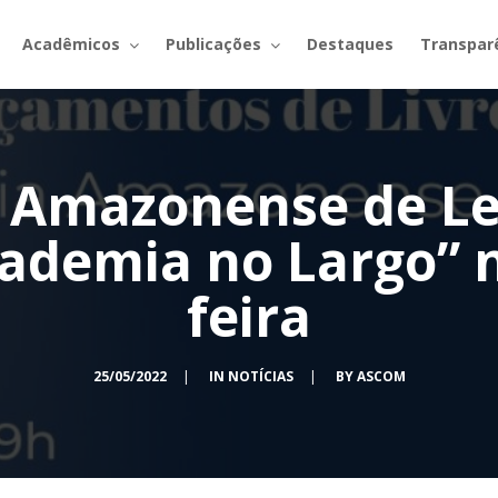
Acadêmicos
Publicações
Destaques
Transpar
Amazonense de Let
cademia no Largo” n
feira
25/05/2022
|
IN
NOTÍCIAS
|
BY
ASCOM