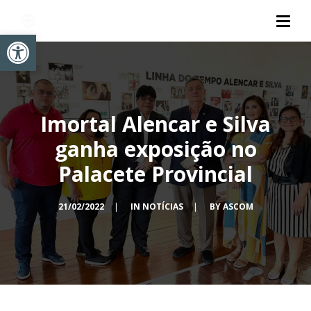
Abrir a barra de ferramentas
Imortal Alencar e Silva
ganha exposição no
Palacete Provincial
21/02/2022
|
IN
NOTÍCIAS
|
BY
ASCOM