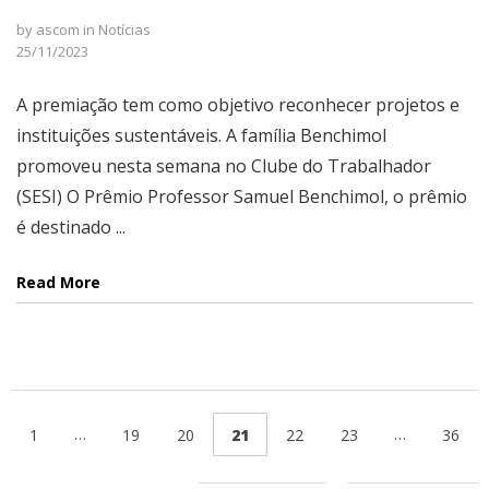
by
ascom
in
Notícias
25/11/2023
A premiação tem como objetivo reconhecer projetos e
instituições sustentáveis. A família Benchimol
promoveu nesta semana no Clube do Trabalhador
(SESI) O Prêmio Professor Samuel Benchimol, o prêmio
é destinado ...
Read More
…
…
1
19
20
21
22
23
36