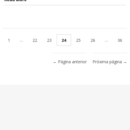
…
…
1
22
23
24
25
26
36
← Página anterior
Próxima página →