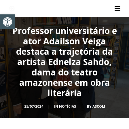
Abrir a barra de ferramentas
Professor universitário e
ator Adailson Veiga
destaca a trajetória da
artista Ednelza Sahdo,
dama do teatro
amazonense em obra
literária
25/07/2024
|
IN
NOTÍCIAS
|
BY
ASCOM