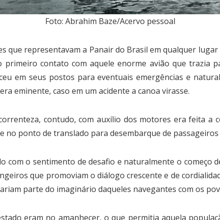
Foto: Abrahim Baze/Acervo pessoal
es que representavam a Panair do Brasil em qualquer lug
 primeiro contato com aquele enorme avião que trazia pas
eceu em seus postos para eventuais emergências e natura
era eminente, caso em um acidente a canoa virasse.
correnteza, contudo, com auxílio dos motores era feita a c
te no ponto de translado para desembarque de passageiros 
 com o sentimento de desafio e naturalmente o começo de 
ngeiros que promoviam o diálogo crescente e de cordialida
ariam parte do imaginário daqueles navegantes com os povos
tado eram no amanhecer, o que permitia aquela população r