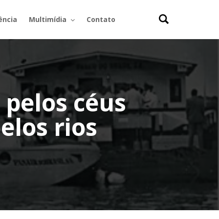
ência
Multimídia
Contato
 pelos céus
los rios