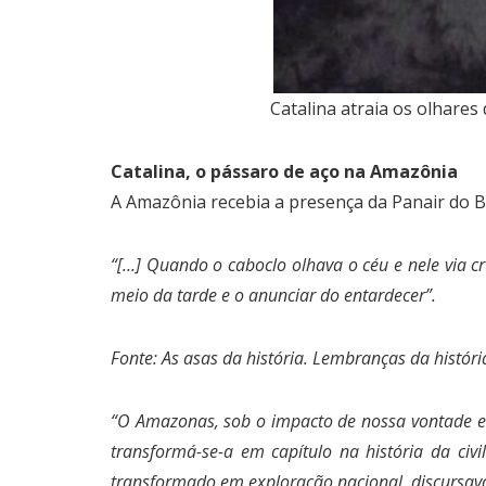
Catalina atraia os olhare
Catalina, o pássaro de aço na Amazônia
A Amazônia recebia a presença da Panair do Br
“[…] Quando o caboclo olhava o céu e nele via 
meio da tarde e o anunciar do entardecer”.
Fonte: As asas da história. Lembranças da história
“O Amazonas, sob o impacto de nossa vontade e t
transformá-se-a em capítulo na história da civi
transformado em exploração nacional, discursava