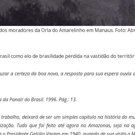
s dos moradores da Orla do Amarelinho em Manaus. Foto: A
asil como elo de brasilidade perdida na vastidão do territó
cruzar a certeza da boa nova, a resposta para sua espera ouvi
 da Panair do Brasil. 1996. Pág.: 13.
rabalho, deixará de ser um simples capítulo na história do mu
lização. Tudo que foi feito até agora no Amazonas, seja na agr
 o Presidente Getúlio Vargas em 1940, quando de sua visita a 