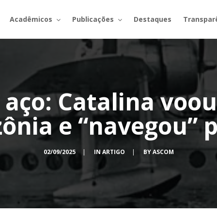
Acadêmicos
Publicações
Destaques
Transpar
 aço: Catalina voou
ônia e “navegou” pe
02/09/2025
|
IN
ARTIGO
|
BY
ASCOM