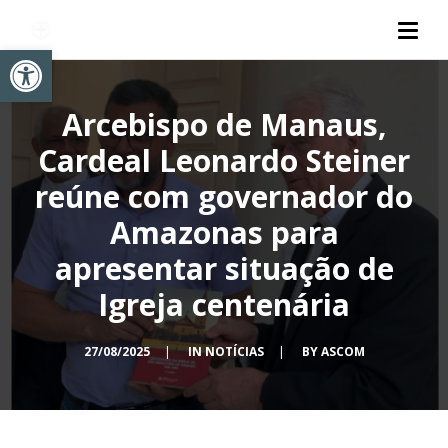
Abrir a barra de ferramentas
Arcebispo de Manaus,
Cardeal Leonardo Steiner
reúne com governador do
Amazonas para
apresentar situação de
Igreja centenária
27/08/2025
|
IN
NOTÍCIAS
|
BY
ASCOM