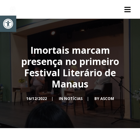
Abrir a barra de ferramentas
Imortais marcam
presença no primeiro
Festival Literário de
Manaus
16/12/2022
|
IN
NOTÍCIAS
|
BY
ASCOM