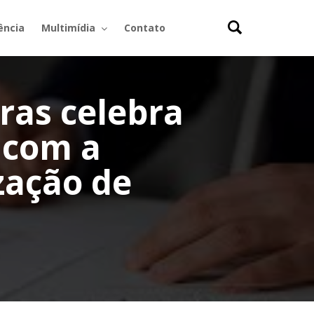
ência
Multimídia
Contato
as celebra
 com a
zação de