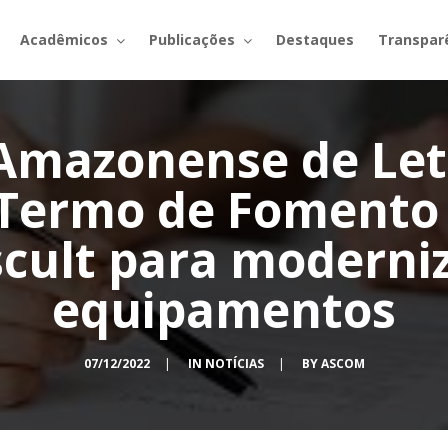
Acadêmicos
Publicações
Destaques
Transpar
Amazonense de Letr
Termo de Fomento
ult para moderni
equipamentos
07/12/2022
|
IN
NOTÍCIAS
|
BY
ASCOM