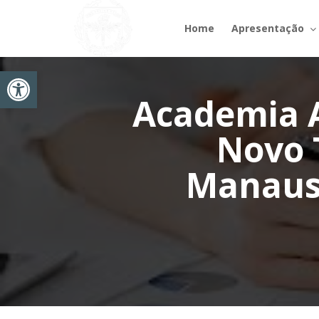
Home
Apresentação
Abrir a barra de ferramentas
Academia 
Novo 
Manausc