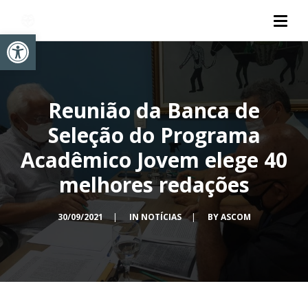
Abrir a barra de ferramentas
Reunião da Banca de
Seleção do Programa
Acadêmico Jovem elege 40
melhores redações
30/09/2021
|
IN
NOTÍCIAS
|
BY
ASCOM