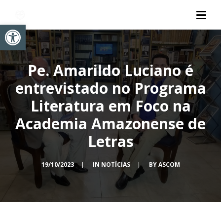
Abrir a barra de ferramentas
Pe. Amarildo Luciano é
entrevistado no Programa
Literatura em Foco na
Academia Amazonense de
Letras
19/10/2023
|
IN
NOTÍCIAS
|
BY
ASCOM