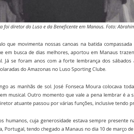
a foi diretor do Luso e da Beneficente em Manaus. Foto: Abrahi
ulo que movimenta nossas canoas na batida compassada e 
e em busca de dias melhores, aportou em Manaus trazend
gal. Já se foram anos com a forte lembrança dos sábados
solaradas do Amazonas no Luso Sporting Clube.
ngo as manhãs de sol. José Fonseca Moura colocava toda 
gem musical. Outro momento que vale a pena lembrar é a s
diretor atuante passou por várias funções, inclusive tendo p
os humanos, cuja generosidade estava sempre presente na
, Portugal, tendo chegado a Manaus no dia 10 de março de