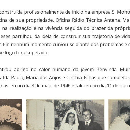
onstruída profissionalmente de início na empresa S. Monte
ina de sua propriedade, Oficina Rádio Técnica Antena. Ma
 na realização e na vivência seguida do prazer da próp
es partilhou da ideia de construir sua trajetória de vi
cer. Em nenhum momento curvou-se diante dos problemas e d
ue logo fora superado.
trou abrigo no calor humano da jovem Benvinda. Mul
s: Ida Paula, Maria dos Anjos e Cinthia. Filhas que complet
nasceu no dia 3 de maio de 1946 e faleceu no dia 11 de outu