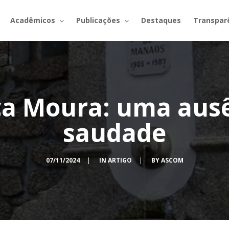
Acadêmicos
Publicações
Destaques
Transpar
ca Moura: uma aus
saudade
07/11/2024
|
IN
ARTIGO
|
BY
ASCOM