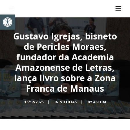
Abrir a barra de ferramentas
Gustavo Igrejas, bisneto
de Pericles Moraes,
fundador da Academia
Amazonense de Letras,
lança livro sobre a Zona
Franca de Manaus
15/12/2025
|
IN
NOTÍCIAS
|
BY
ASCOM