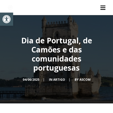
Abrir a barra de ferramentas
Dia de Portugal, de
Camões e das
comunidades
portuguesas
04/06/2025
|
IN
ARTIGO
|
BY
ASCOM