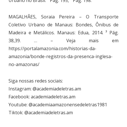
Urbano no Brasil. ¹ Pág. 195, ² Pág. 198.
MAGALHÃES, Soraia Pereira – O Transporte
Coletivo Urbano de Manaus: Bondes, Ônibus de
Madeira e Metálicos. Manaus: Edua, 2014. ³ Pág.
38,39. … – Veja mais em
https://portalamazonia.com/historias-da-
amazonia/bonde-registros-da-presenca-inglesa-
no-amazonas/
Siga nossas redes sociais:
Instagram: @academiadeletras.am
Facebook: academiadeletras.am
Youtube: @academiaamazonensedeletras1981
Tiktok: @academiadeletras.am