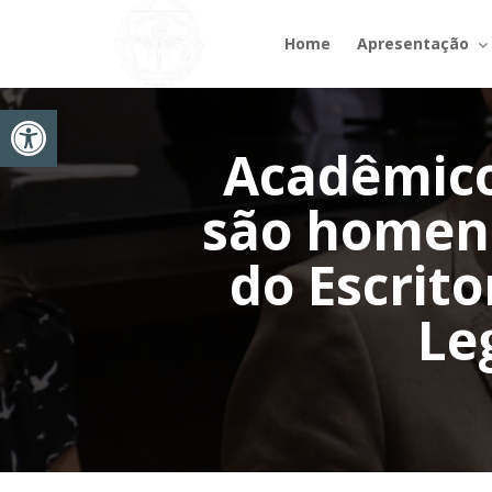
Home
Apresentação
Abrir a barra de ferramentas
Acadêmico
são homena
do Escrit
Le