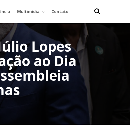
ência
Multimídia
Contato
úlio Lopes
ação ao Dia
Assembleia
nas