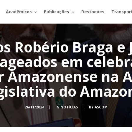
Acadêmicos
Publicações
Destaques
Transpar
s Robério Braga e J
geados em celebr
or Amazonense na 
gislativa do Amazo
26/11/2024
|
IN
NOTÍCIAS
|
BY
ASCOM