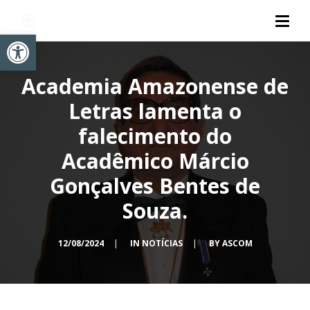
Abrir a barra de ferramentas
Academia Amazonense de
Letras lamenta o
falecimento do
Acadêmico Márcio
Gonçalves Bentes de
Souza.
12/08/2024
|
IN
NOTÍCIAS
|
BY
ASCOM