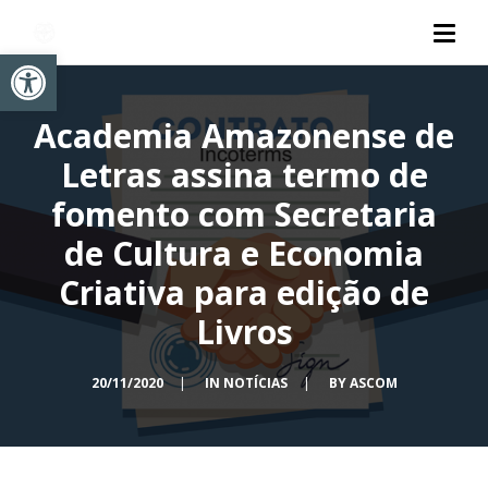
Abrir a barra de ferramentas
Academia Amazonense de
Letras assina termo de
fomento com Secretaria
de Cultura e Economia
Criativa para edição de
Livros
20/11/2020
|
IN
NOTÍCIAS
|
BY
ASCOM