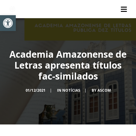
Abrir a barra de ferramentas
Academia Amazonense de
Letras apresenta títulos
fac-similados
01/12/2021
|
IN
NOTÍCIAS
|
BY
ASCOM