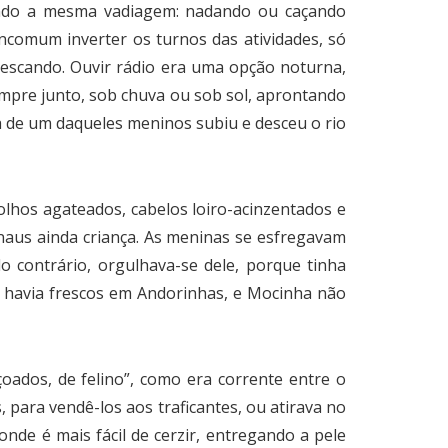
vendo a mesma vadiagem: nadando ou caçando
ncomum inverter os turnos das atividades, só
 pescando. Ouvir rádio era uma opção noturna,
empre junto, sob chuva ou sob sol, aprontando
a de um daqueles meninos subiu e desceu o rio
olhos agateados, cabelos loiro-acinzentados e
anaus ainda criança. As meninas se esfregavam
o contrário, orgulhava-se dele, porque tinha
o havia frescos em Andorinhas, e Mocinha não
ados, de felino”, como era corrente entre o
 para vendê-los aos traficantes, ou atirava no
onde é mais fácil de cerzir, entregando a pele