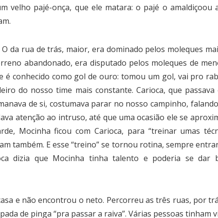
 um velho pajé-onça, que ele matara: o pajé o amaldiçoou 
am.
 O da rua de trás, maior, era dominado pelos moleques ma
erreno abandonado, era disputado pelos moleques de meno
 é conhecido como gol de ouro: tomou um gol, vai pro rabo
eiro do nosso time mais constante. Carioca, que passava 
manava de si, costumava parar no nosso campinho, falando 
dava atenção ao intruso, até que uma ocasião ele se aprox
rde, Mocinha ficou com Carioca, para “treinar umas téc
ram também. E esse “treino” se tornou rotina, sempre entran
oca dizia que Mocinha tinha talento e poderia se dar 
sa e não encontrou o neto. Percorreu as três ruas, por tr
ada de pinga “pra passar a raiva”. Várias pessoas tinham 