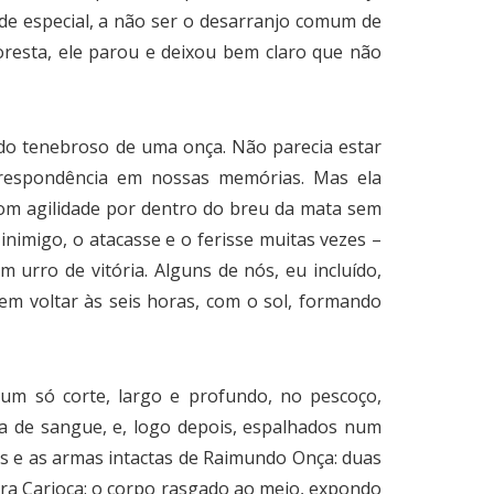
 de especial, a não ser o desarranjo comum de
oresta, ele parou e deixou bem claro que não
do tenebroso de uma onça. Não parecia estar
orrespondência em nossas memórias. Mas ela
 com agilidade por dentro do breu da mata sem
imigo, o atacasse e o ferisse muitas vezes –
 urro de vitória. Alguns de nós, eu incluído,
em voltar às seis horas, com o sol, formando
um só corte, largo e profundo, no pescoço,
 de sangue, e, logo depois, espalhados num
as e as armas intactas de Raimundo Onça: duas
ora Carioca: o corpo rasgado ao meio, expondo