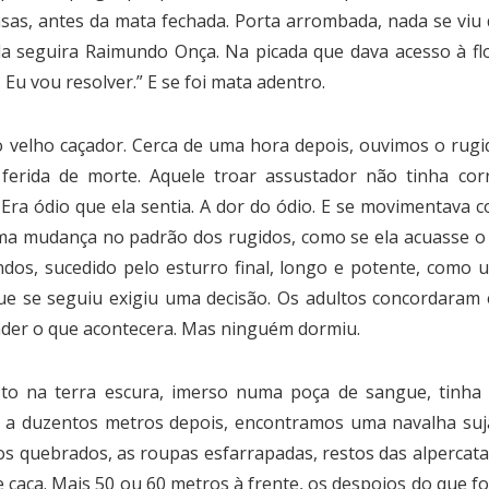
sas, antes da mata fechada. Porta arrombada, nada se viu
la seguira Raimundo Onça. Na picada que dava acesso à fl
u vou resolver.” E se foi mata adentro.
 velho caçador. Cerca de uma hora depois, ouvimos o rugi
a ferida de morte. Aquele troar assustador não tinha c
o. Era ódio que ela sentia. A dor do ódio. E se movimentava
 mudança no padrão dos rugidos, como se ela acuasse o in
dos, sucedido pelo esturro final, longo e potente, como um
ue se seguiu exigiu uma decisão. Os adultos concordaram 
tender o que acontecera. Mas ninguém dormiu.
o na terra escura, imerso numa poça de sangue, tinha 
 a duzentos metros depois, encontramos uma navalha suja
los quebrados, as roupas esfarrapadas, restos das alpercat
 caça. Mais 50 ou 60 metros à frente, os despojos do que f