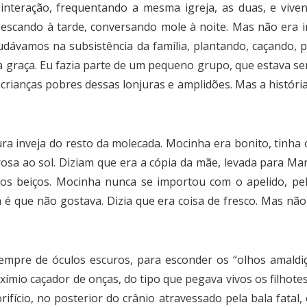
interação, frequentando a mesma igreja, as duas, e vi
scando à tarde, conversando mole à noite. Mas não era i
udávamos na subsistência da família, plantando, caçando,
a a graça. Eu fazia parte de um pequeno grupo, que estava s
crianças pobres dessas lonjuras e amplidões. Mas a históri
 inveja do resto da molecada. Mocinha era bonito, tinha 
rosa ao sol. Diziam que era a cópia da mãe, levada para M
 os beiços. Mocinha nunca se importou com o apelido, pel
 é que não gostava. Dizia que era coisa de fresco. Mas nã
mpre de óculos escuros, para esconder os “olhos amaldiço
io caçador de onças, do tipo que pegava vivos os filhotes,
ifício, no posterior do crânio atravessado pela bala fatal, 