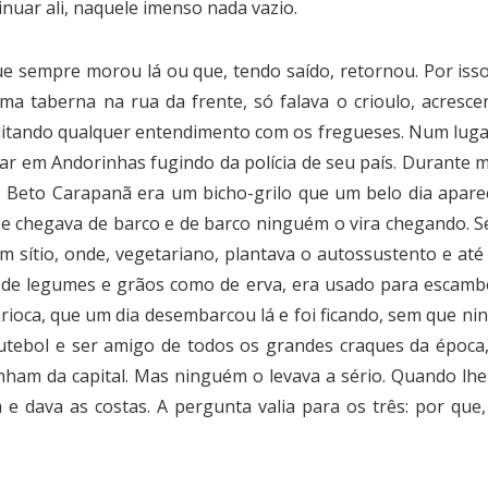
inuar ali, naquele imenso nada vazio.
e sempre morou lá ou que, tendo saído, retornou. Por iss
uma taberna na rua da frente, só falava o crioulo, acre
litando qualquer entendimento com os fregueses. Num lugar
ar em Andorinhas fugindo da polícia de seu país. Durante 
. Beto Carapanã era um bicho-grilo que um belo dia apare
 chegava de barco e de barco ninguém o vira chegando. Sé
ítio, onde, vegetariano, plantava o autossustento e até 
 de legumes e grãos como de erva, era usado para escamb
arioca, que um dia desembarcou lá e foi ficando, sem que 
 futebol e ser amigo de todos os grandes craques da épo
inham da capital. Mas ninguém o levava a sério. Quando lh
 e dava as costas. A pergunta valia para os três: por que