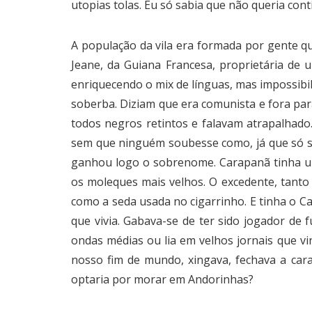
utopias tolas. Eu só sabia que não queria cont
A população da vila era formada por gente qu
Jeane, da Guiana Francesa, proprietária de 
enriquecendo o mix de línguas, mas impossibi
soberba. Diziam que era comunista e fora par
todos negros retintos e falavam atrapalhado
sem que ninguém soubesse como, já que só se
ganhou logo o sobrenome. Carapanã tinha um s
os moleques mais velhos. O excedente, tanto
como a seda usada no cigarrinho. E tinha o C
que vivia. Gabava-se de ter sido jogador de
ondas médias ou lia em velhos jornais que v
nosso fim de mundo, xingava, fechava a cara
optaria por morar em Andorinhas?