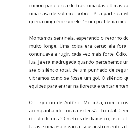
rumou para a rua de trás, uma das últimas ca
uma casa de solteiro pobre. Boa parte da vi
queria ninguém com ele. “É um problema meu. E
Montamos sentinela, esperando o retorno do
muito longe. Uma coisa era certa: ela for
continuava a rugir, cada vez mais forte. Ódi
lua. Já era madrugada quando percebemos uma
até o silêncio total, de um punhado de segun
vibramos como se fosse um gol. O silêncio q
equipes para entrar na floresta e tentar en
O corpo nu de Antônio Mocinha, com o rost
acompanhando toda a extensão frontal. Cem
círculo de uns 20 metros de diâmetro, os ócu
facas e uma espingarda, seus instrumentos de