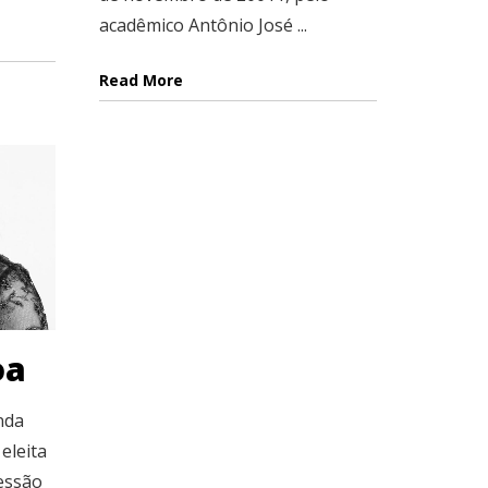
acadêmico Antônio José ...
Read More
oa
nda
eleita
essão