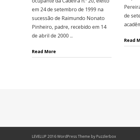
ocupante da Cadeira n.º 20, eleito
Pereir
em 24 de setembro de 1999 na
de set
sucessão de Raimundo Nonato
acadêm
Pinheiro, padre, recebido em 14
de abril de 2000 ...
Read 
Read More
LEVELUP 2016 WordPress Theme by Puzzlerbox